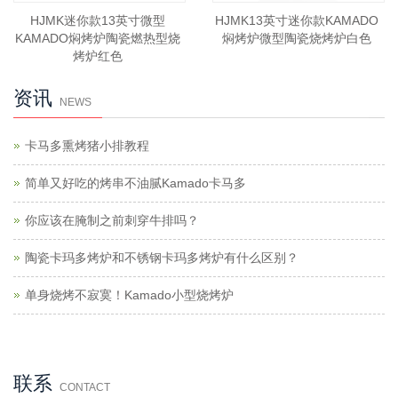
HJMK迷你款13英寸微型
HJMK13英寸迷你款KAMADO
KAMADO焖烤炉陶瓷燃热型烧
焖烤炉微型陶瓷烧烤炉白色
烤炉红色
资讯
NEWS
卡马多熏烤猪小排教程
简单又好吃的烤串不油腻Kamado卡马多
你应该在腌制之前刺穿牛排吗？
陶瓷卡玛多烤炉和不锈钢卡玛多烤炉有什么区别？
单身烧烤不寂寞！Kamado小型烧烤炉
联系
CONTACT